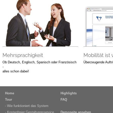
Mehrsprachigkeit
Mobilität ist 
Ob Deutsch, Englisch, Spanisch oder Französisch
Überzeugende Auftr
-
alles schon dabei!
Home
Highlights
Tour
FAQ
- Wie funktioniert das System
- Kostenfreier Gestaltungsservice
Demoseite ansehen